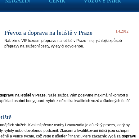
MAGAZÍN
CENÍK
VOZOVÝ PARK
Převoz a doprava na letiště v Praze
1.4.2012
Nabízíme VIP luxusní přepravu na letiště v Praze - nejrychlejší způspb
přepravy na služební cesty, výlety či dovolenou.
dopravu na letiště v Praze
. Naše služba Vám poskytne maximální komfort s
příklad osobní bodyguard, výběr z několika kvalitních vozů a školených řidičů.
tiště
anějších služeb. Kvalitní převoz osoby i zavazadla je důležitý proces, který by
y, výlety nebo dovolenou podcenit. Zkušení a kvalifikovaní řidiči jsou schopni
ně a velice rychle, což vede k ušetření financi, které zákazník vydá za
dopravu