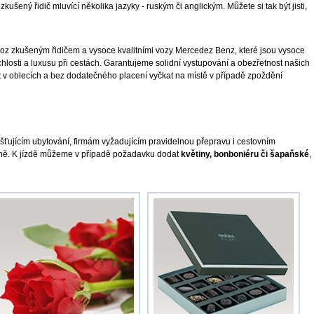
 zkušený řidič mluvící několika jazyky - ruským či anglickým. Můžete si tak být jisti,
z zkušeným řidičem a vysoce kvalitními vozy Mercedez Benz, které jsou vysoce
hlosti a luxusu při cestách. Garantujeme solidní vystupování a obezřetnost našich
et v oblecích a bez dodatečného placení vyčkat na místě v případě zpoždění
šťujícím ubytování, firmám vyžadujícím pravidelnou přepravu i cestovním
lně. K jízdě můžeme v případě požadavku dodat
květiny, bonboniéru či šapaňské
,