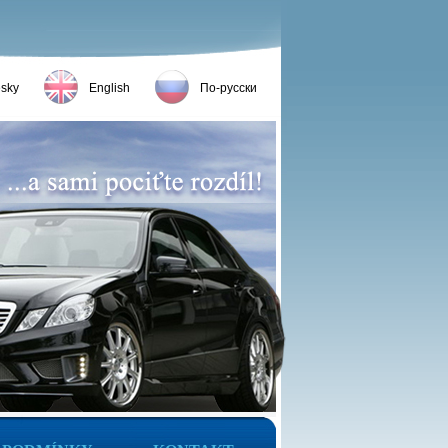
sky
English
По-русски