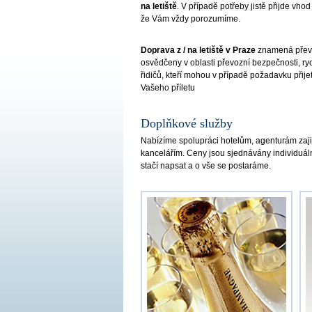
na letiště
. V případě potřeby jistě přijde vhod
že Vám vždy porozumíme.
Doprava z / na letiště v Praze
znamená převo
osvědčeny v oblasti převozní bezpečnosti, ryc
řidičů, kteří mohou v případě požadavku přij
Vašeho příletu
Doplňkové služby
Nabízíme spolupráci hotelům, agenturám zaji
kancelářím. Ceny jsou sjednávány individuá
stačí napsat a o vše se postaráme.